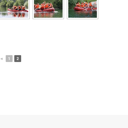
◄
1
2