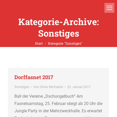
Kategorie-Archive:
Sonstiges
Sie befinden sich hier:
Start
Kategorie "Sonstiges"
Dorffasnet 2017
Sonstiges
Von
Oliver Michaelis
22. Januar 2017
Ball der Vereine „Dschungelbuch“ Am
Fasnetsamstag, 25. Februar steigt ab 20 Uhr die
Jungle Party in der Mehrzweckhalle. Es erwartet